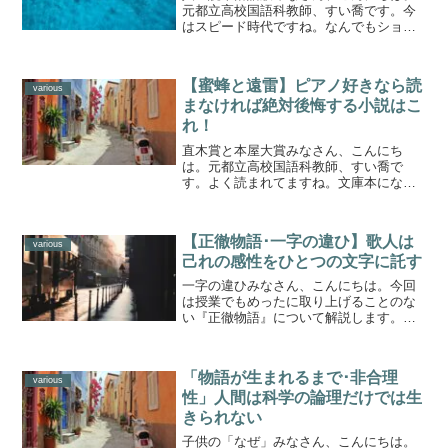
元都立高校国語科教師、すい喬です。今
はスピード時代ですね。なんでもショー
トカットで、いいところだけとる。音楽
も映画もみんな短かくまとめて、紹介し
てくれるサイトまであります。誰ものん
【蜜蜂と遠雷】ピアノ好きなら読
びりとお付き合いなんかし...
various
まなければ絶対後悔する小説はこ
れ！
直木賞と本屋大賞みなさん、こんにち
は。元都立高校国語科教師、すい喬で
す。よく読まれてますね。文庫本になっ
てから、ますます出足がいいようです。
長いので最後までたどりつかない読者も
多いとか。しかし読み終わると、なんと
【正徹物語･一字の違ひ】歌人は
もすがすがしい気持ちにさせら...
various
己れの感性をひとつの文字に託す
一字の違ひみなさん、こんにちは。今回
は授業でもめったに取り上げることのな
い『正徹物語』について解説します。こ
れは2巻からなる歌論書です。つまりどの
歌のどういうところがすぐれているのか
といった、評論集なのです。著者は当時
「物語が生まれるまで･非合理
の歌人で禅僧だった正徹...
various
性」人間は科学の論理だけでは生
きられない
子供の「なぜ」みなさん、こんにちは。