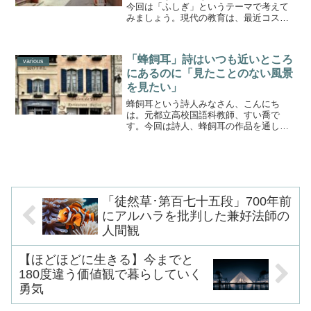
今回は「ふしぎ」というテーマで考えて
みましょう。現代の教育は、最近コスパ
とタイパの中であえいでいるような気が
して仕方がありません。効率性や正確さ
が重視されすぎていると感じるケースが
「蜂飼耳」詩はいつも近いところ
多いです。考えさせること...
various
にあるのに「見たことのない風景
を見たい」
蜂飼耳という詩人みなさん、こんにち
は。元都立高校国語科教師、すい喬で
す。今回は詩人、蜂飼耳の作品を通して
詩の現在を考えてみたいと思います。詩
とは何かというテーマは永遠のもので
す。今日、現代詩を読もうとする人は限
られています。先日亡くなった谷...
「徒然草･第百七十五段」700年前
にアルハラを批判した兼好法師の
人間観
【ほどほどに生きる】今までと
180度違う価値観で暮らしていく
勇気