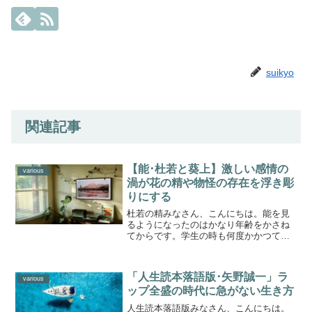
suikyo
関連記事
【能･杜若と葵上】激しい感情の
various
渦が花の精や物怪の存在を浮き彫
りにする
杜若の精みなさん、こんにちは。能を見
るようになったのはかなり年齢をかさね
てからです。学生の時も何度かかつての
観世能楽堂へ行きました。「鉄輪」(かな
わ)という新藤兼人の映画をみて、どんな
ものかと興味をもったからです。激しい
「人生読本落語版･矢野誠一」ラ
映画でした。テーマは...
various
ップ全盛の時代に急がない生き方
人生読本落語版みなさん、こんにちは。