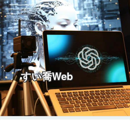
すい喬Web