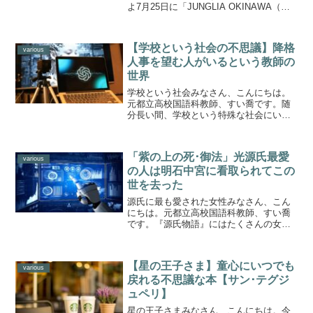
よ7月25日に「JUNGLIA OKINAWA（ジ
ャングリア沖縄）」が開業します。沖縄
本島北部の「やんばるの森」に建設され
た総事業費700億円に上る巨大テーマパー
【学校という社会の不思議】降格
クです...
various
人事を望む人がいるという教師の
世界
学校という社会みなさん、こんにちは。
元都立高校国語科教師、すい喬です。随
分長い間、学校という特殊な社会にいま
す。大学を出て2年間サラリーマンしてか
ら飛び込んだので、なおさらその不思議
さに圧倒されました。会社はある意味わ
「紫の上の死･御法」光源氏最愛
かりやすいです。ひたす...
various
の人は明石中宮に看取られてこの
世を去った
源氏に最も愛された女性みなさん、こん
にちは。元都立高校国語科教師、すい喬
です。『源氏物語』にはたくさんの女性
が登場しますね。その中で光源氏に最も
愛されたのは誰でしょうか。ご存知です
ね。それはまぎれもなく紫の上です。北
【星の王子さま】童心にいつでも
山での初めての出会いは、...
various
戻れる不思議な本【サン･テグジ
ュペリ】
星の王子さまみなさん、こんにちは。今