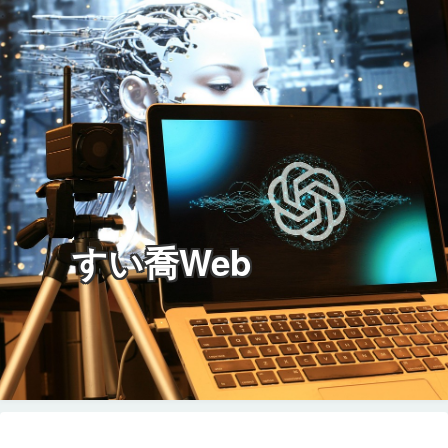
すい喬Web