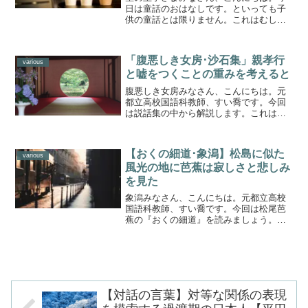
日は童話のおはなしです。といっても子
供の童話とは限りません。これはむしろ
大人向けの本です。もちろん、子供が読
んだって面白い。しかしその深さは年を
重ねるほど、よくわかるのです。サン・
「腹悪しき女房･沙石集」親孝行
テグジュペリの代表作です...
various
と嘘をつくことの重みを考えると
腹悪しき女房みなさん、こんにちは。元
都立高校国語科教師、すい喬です。今回
は説話集の中から解説します。これは北
条時頼の人柄を彷彿とさせる逸話です。
と同時に登場人物の男の孝行心もみごと
に描かれています。時頼は鎌倉時代中期
【おくの細道･象潟】松島に似た
の鎌倉幕府第5代執権とし...
various
風光の地に芭蕉は寂しさと悲しみ
を見た
象潟みなさん、こんにちは。元都立高校
国語科教師、すい喬です。今回は松尾芭
蕉の『おくの細道』を読みましょう。高
校の教科書ではめったに扱わないところ
です。きさかたと読みます。地味な表現
が続きますが、描写は見事ですね。山形
県を出た芭蕉と曾良はいよ...
【対話の言葉】対等な関係の表現