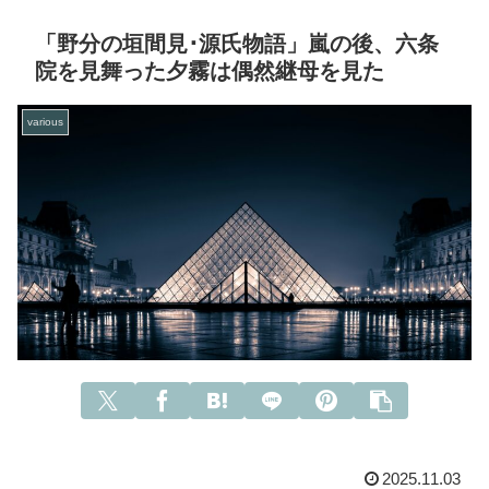
「野分の垣間見･源氏物語」嵐の後、六条
院を見舞った夕霧は偶然継母を見た
various
2025.11.03