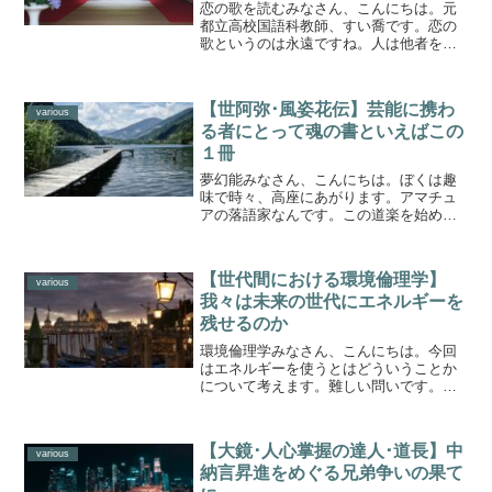
恋の歌を読むみなさん、こんにちは。元
都立高校国語科教師、すい喬です。恋の
歌というのは永遠ですね。人は他者を愛
すると、言葉を紡ぎだしたくなる生き物
のようです。古来からたくさんの人が相
聞歌をつくり続けてきました。相聞歌と
【世阿弥･風姿花伝】芸能に携わ
は男女の恋愛をうたったも...
various
る者にとって魂の書といえばこの
１冊
夢幻能みなさん、こんにちは。ぼくは趣
味で時々、高座にあがります。アマチュ
アの落語家なんです。この道楽を始めて
から、なぜか能に親しむようになりまし
た。最近は能舞台を使って落語を演じる
風景も目にしますね。なんの違和感もな
【世代間における環境倫理学】
く、すんなりと溶け込んで...
various
我々は未来の世代にエネルギーを
残せるのか
環境倫理学みなさん、こんにちは。今回
はエネルギーを使うとはどういうことか
について考えます。難しい問いです。真
剣に考えれば考えるほど、答えが出ませ
ん。それでも論じなければなりません。
小論文の問題としてはかなり高度なテー
【大鏡･人心掌握の達人･道長】中
マです。課題文は哲学者、...
various
納言昇進をめぐる兄弟争いの果て