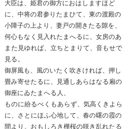
大臣は、姫君の御方におはしますほど
に、中将の君参りたまひて、東の渡殿の
小障子の上より、妻戸の開きたる隙を、
何心もなく見入れたまへるに、女房のあ
また見ゆれば、立ちとまりて、音もせで
見る。
御屏風も、風のいたく吹きければ、押し
畳み寄せたるに、見通しあらはなる廂の
御座にゐたまへる人、
ものに紛るべくもあらず、気高くきよら
に、さとにほふ心地して、春の曙の霞の
間より、おもしろき樺桜の咲き乱れたる