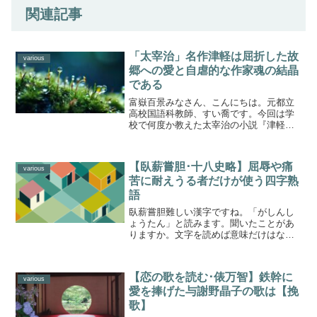
関連記事
「太宰治」名作津軽は屈折した故
various
郷への愛と自虐的な作家魂の結晶
である
富嶽百景みなさん、こんにちは。元都立
高校国語科教師、すい喬です。今回は学
校で何度か教えた太宰治の小説『津軽』
を解説します。今、小説と書きました
が、その性格はかなり曖昧です。ルポル
タージュともいえば言えます。旅行記の
【臥薪嘗胆･十八史略】屈辱や痛
一種です。しかしその筆致は...
various
苦に耐えうる者だけが使う四字熟
語
臥薪嘗胆難しい漢字ですね。「がしんし
ょうたん」と読みます。聞いたことがあ
りますか。文字を読めば意味だけはなん
とかわかります。薪の上に寝て肝をなめ
るというのが元々の意味です。薪の上に
寝ると痛い。肝は苦いものです。なめて
【恋の歌を読む･俵万智】鉄幹に
おいしいものではありませ...
various
愛を捧げた与謝野晶子の歌は【挽
歌】