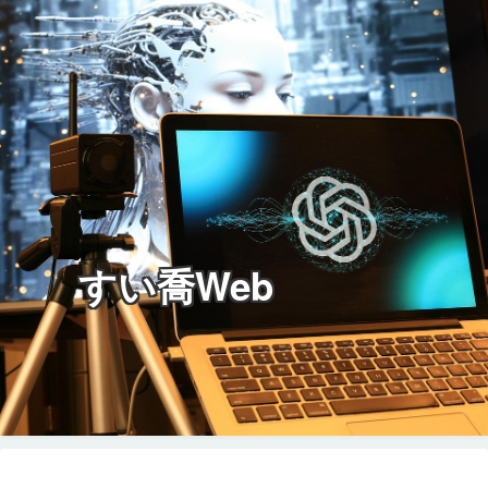
すい喬Web