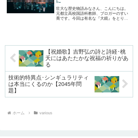
に
壮大な歴史物語みなさん、こんにちは。
元都立高校国語科教師、ブロガーのすい
喬です。今回は有名な『大鏡』をとりあ
げましょう。歴史の授業で鏡ものという
言葉をならったと思います。大鏡、今
鏡、水鏡、増鏡がその代表です。いずれ
も歴史物語です。その中でも...
【祝婚歌】吉野弘の詩と詩経･桃
夭にはあたたかな祝福の祈りがあ
る
技術的特異点･シンギュラリティ
は本当にくるのか【2045年問
題】
ホーム
various