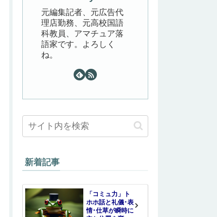
元編集記者、元広告代
理店勤務、元高校国語
科教員、アマチュア落
語家です。よろしく
ね。
新着記事
「コミュ力」ト
ホホ話と礼儀･表
情･仕草が瞬時に