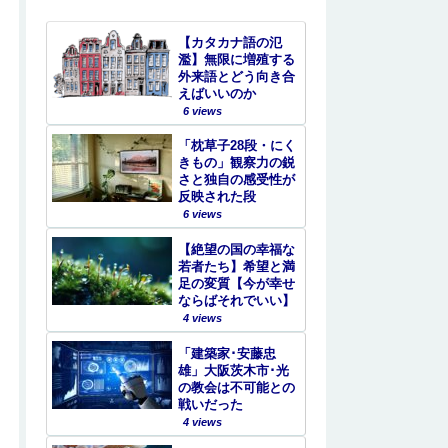
【カタカナ語の氾
濫】無限に増殖する
外来語とどう向き合
えばいいのか
6 views
「枕草子28段・にく
きもの」観察力の鋭
さと独自の感受性が
反映された段
6 views
【絶望の国の幸福な
若者たち】希望と満
足の変質【今が幸せ
ならばそれでいい】
4 views
「建築家･安藤忠
雄」大阪茨木市･光
の教会は不可能との
戦いだった
4 views