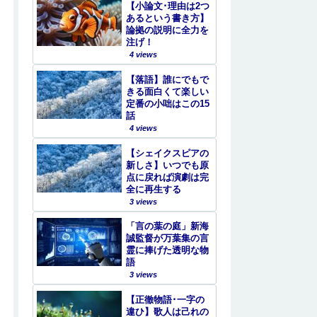
【小論文･理由は2つ
あるという書き方】
論拠の説明に全力を
注げ！
4 views
【落語】誰にでもで
きる面白くて楽しい
定番の小咄はこの15
話
4 views
【シェイクスピアの
新しさ】いつでも原
点に戻れば演劇は完
全に再生する
3 views
「言の葉の庭」新海
誠監督が万葉集の言
霊に捧げた透明な物
語
3 views
【正徹物語･一字の
違ひ】歌人は己れの