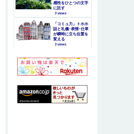
感性をひとつの文字
に託す
3 views
「コミュ力」トホホ
話と礼儀･表情･仕草
が瞬時に立ち位置を
変える
3 views