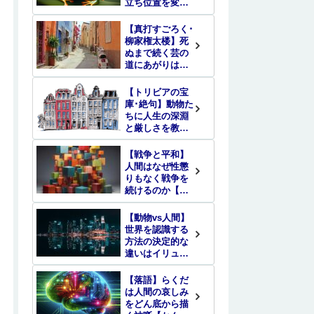
立ち位置を変え
る
【真打すごろく･
柳家権太楼】死
ぬまで続く芸の
道にあがりはな
いという真実
【トリビアの宝
庫･絶句】動物た
ちに人生の深淵
と厳しさを教え
られた
【戦争と平和】
人間はなぜ性懲
りもなく戦争を
続けるのか【エ
ントロピー】
【動物vs人間】
世界を認識する
方法の決定的な
違いはイリュー
ジョンの差
【落語】らくだ
は人間の哀しみ
をどん底から描