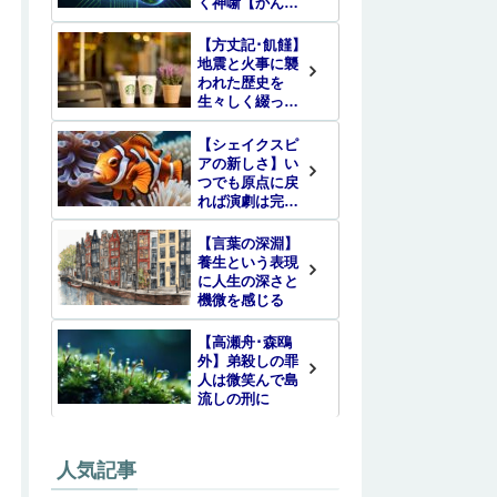
く神噺【かんか
んのう】
【方丈記･飢饉】
地震と火事に襲
われた歴史を
生々しく綴った
名随筆
【シェイクスピ
アの新しさ】い
つでも原点に戻
れば演劇は完全
に再生する
【言葉の深淵】
養生という表現
に人生の深さと
機微を感じる
【高瀬舟･森鴎
外】弟殺しの罪
人は微笑んで島
流しの刑に
人気記事