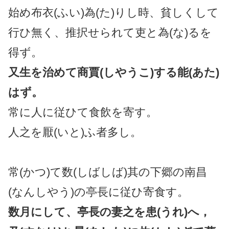
始め布衣(ふい)為(た)りし時、貧しくして
行ひ無く、推択せられて吏と為(な)るを
得ず。
又生を治めて商賈(しやうこ)する能(あた)
はず。
常に人に従ひて食飲を寄す。
人之を厭(いと)ふ者多し。
常(かつ)て数(しばしば)其の下郷の南昌
(なんしやう)の亭長に従ひ寄食す。
数月にして、亭長の妻之を患(うれ)へ，