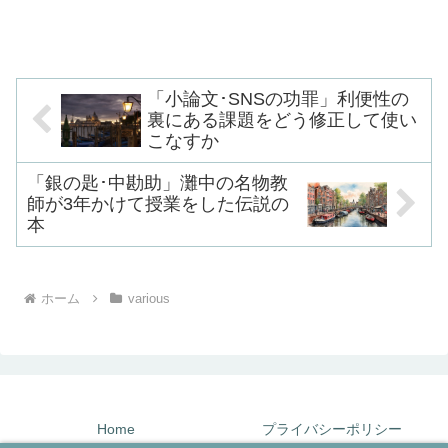
全段が少し長いので、似たような話のあ
る『伊勢物語』にその場を譲ったのでし
ょう。しかし仔細に読んでみると、実に
味わいのあるいい章段です...
「小論文･SNSの功罪」利便性の
裏にある課題をどう修正して使い
こなすか
「銀の匙･中勘助」灘中の名物教
師が3年かけて授業をした伝説の
本
ホーム
various
Home
プライバシーポリシー