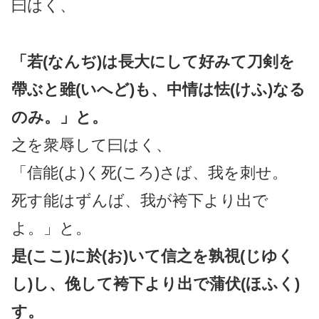
曰はく、
「若(なんぢ)は長大にして好みて刀剣を
帶ぶと雖(いへど)も、中情は怯(けふ)なる
のみ。」と。
之を衆辱して曰はく、
「信能(よ)く死(ころ)さば、我を刺せ。
死す能はずんば、我が袴下より出で
よ。」と。
是(ここ)に於(お)いて信之を孰視(じゆく
し)し、俛して袴下より出で蒲伏(ほふく)
す。