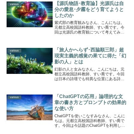
【源氏物語･教育論】光源氏は自
various
分の愛息･夕霧をどう育てようと
したのか
紫式部の教育観みなさん、こんにちは。
元都立高校国語科教師、すい喬です。今
回は光源氏の教育観について考えてみま
す。源氏物語に登場する人物の数は430人
を超えると言われています。それぞれの
人物を書き分けていった、作者、紫式部
「旅人かへらず･西脇順三郎」超
の筆力は驚嘆に値しま...
various
現実主義的感覚の果てに得た「幻
影の人」とは
幻影の人と女みなさん、こんにちは。元
都立高校国語科教師、すい喬です。今回
は日本の詩壇でも特異な位置にある詩
人、西脇順三郎について考えてみましょ
う。西脇順三郎は1894年に新潟に生まれ
ました。詩人であり英文学者でもありま
「ChatGPTの応用」論理的な文
す。第二次世界大戦前の...
various
章の書き方とプロンプトの効果的
な使い方
ChatGPTを使いこなすみなさん、こんに
ちは。元都立高校国語科教師、すい喬で
す。今回は今話題のChatGPTを利用し
て、小論文を書く方法を勉強しましょ