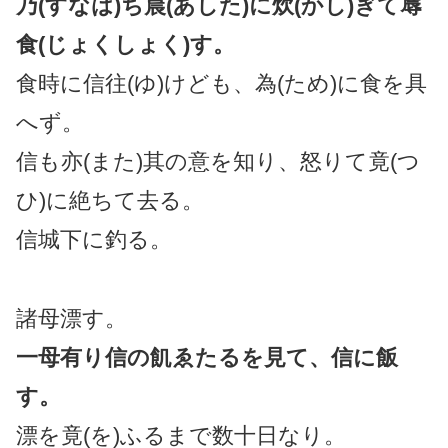
乃(すなは)ち晨(あした)に炊(かし)ぎて蓐
食(じょくしょく)す。
食時に信往(ゆ)けども、為(ため)に食を具
へず。
信も亦(また)其の意を知り、怒りて竟(つ
ひ)に絶ちて去る。
信城下に釣る。
諸母漂す。
一母有り信の飢ゑたるを見て、信に飯
す。
漂を竟(を)ふるまで数十日なり。