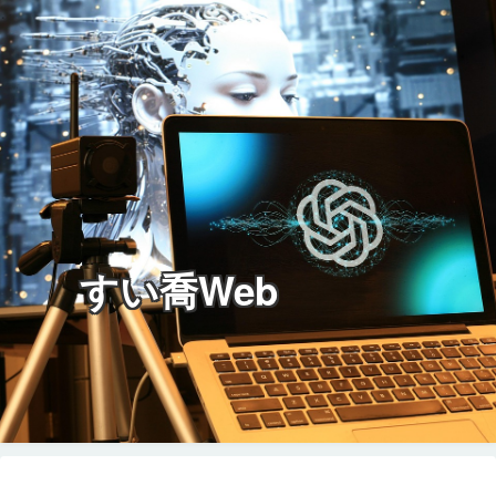
すい喬Web