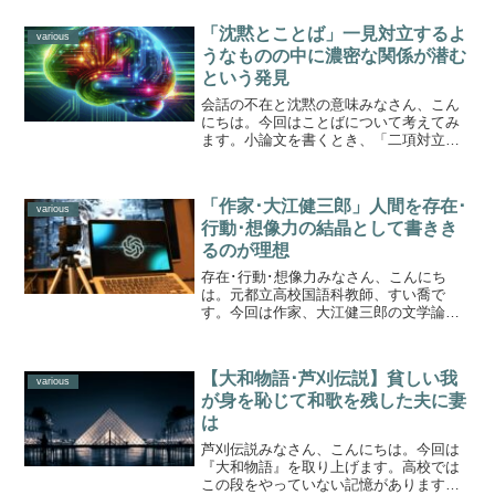
う。といっても実際の試験場に、PCやス
マホを持ち込むわけにはいきません。こ
「沈黙とことば」一見対立するよ
れはあくまでも...
various
うなものの中に濃密な関係が潜む
という発見
会話の不在と沈黙の意味みなさん、こん
にちは。今回はことばについて考えてみ
ます。小論文を書くとき、「二項対立」
を重視しなさいとよく言います。東洋と
西洋とか、近代以降と近代以前とか、生
と死など、いくらでもこの種のテーマは
「作家･大江健三郎」人間を存在･
ありますね。確かに、両者...
various
行動･想像力の結晶として書きき
るのが理想
存在･行動･想像力みなさん、こんにち
は。元都立高校国語科教師、すい喬で
す。今回は作家、大江健三郎の文学論に
ついて考えてみましょう。亡くなってか
なりの年月が経ちました。今日、文学は
どこへ向かっているのか。数か月前に評
【大和物語･芦刈伝説】貧しい我
論家の柄谷行人氏が朝日新聞...
various
が身を恥じて和歌を残した夫に妻
は
芦刈伝説みなさん、こんにちは。今回は
『大和物語』を取り上げます。高校では
この段をやっていない記憶があります。