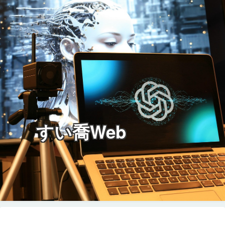
すい喬Web