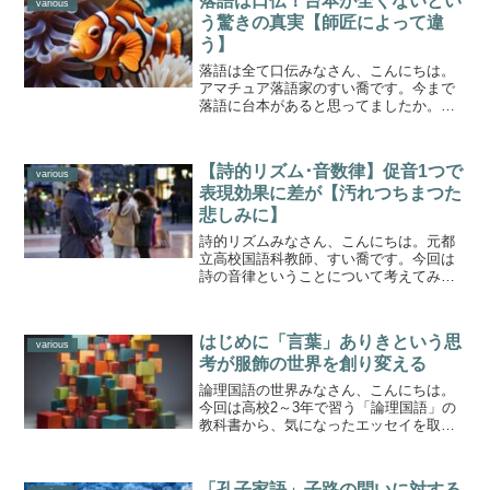
落語は口伝！台本が全くないとい
various
う驚きの真実【師匠によって違
う】
落語は全て口伝みなさん、こんにちは。
アマチュア落語家のすい喬です。今まで
落語に台本があると思ってましたか。実
はないんです。落語は全て口伝です。正
確にいえば、誰が喋ったという速記録は
あります。しかしそれはあくまでも、落
【詩的リズム･音数律】促音1つで
語家個人のもの。これが絶...
various
表現効果に差が【汚れつちまつた
悲しみに】
詩的リズムみなさん、こんにちは。元都
立高校国語科教師、すい喬です。今回は
詩の音律ということについて考えてみま
す。中原中也の「汚れつちまつた悲しみ
に」をサンプルに取り上げます。詩集
『山羊の歌』に収められたこの詩は、昭
はじめに「言葉」ありきという思
和9年に発表されました。詩...
various
考が服飾の世界を創り変える
論理国語の世界みなさん、こんにちは。
今回は高校2～3年で習う「論理国語」の
教科書から、気になったエッセイを取り
上げます。数年前に教科書の改訂が行わ
れ、高校の国語は大きく変化しました。
大学入試共通テストなどに見られるよう
「孔子家語」子路の問いに対する