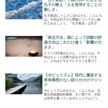
に、記憶中心ではなく、...
various
孔子の教え「人を登用することの
難しさ」
孔子家語(こうしけご)みなさん、こんにち
は。今回は孔子の人間観について少し触
れてみましょう。『孔子家語』は孔子の
言行とその門人たちの問答を記した本で
す。いつ成立したのかはよくわかってい
ません。孔子といえば『論語』が最も有
「採点方法」国によって試験の評
名ですね。では『孔子...
various
価方法はこれだけ違う「影響の大
きさ」
テストの評価みなさん、こんにちは。今
回はちょっと試験の話をさせてくださ
い。どれほど今までにテストを受けてき
たことでしょうか。数え切れませんよ
ね。しかし満点はいつも100点が相場でし
た。成績の付け方も5段階式が多かったで
【ポピュリズム】現代に蔓延する
す。高校ではテストの点...
various
将来構想のない語りかけのマジッ
ク
ポピュリズムみなさん、こんにちは。元
都立高校国語科教師、すい喬です。今回
は世界を覆っているポピュリズムについ
て考えます。最近、よく耳にする言葉で
すね。あらためて内容をチェックしてお