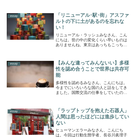
ん。とにかく存在が羨ましくて仕方があ
りません。どこが自分と違うのか。その
秘密をなんとか見つけようとしても、よ
「リニューアル･駅･街」アスファ
くわからない。やっぱり人間...
essay
ルトの下に土があるのを忘れな
い！
リニューアル・ラッシュみなさん、こん
にちは。世の中の変化くらい早いものは
ありませんね。東京はあっちもこっちも
リニューアル競争の真っ最中です。渋谷
などの変わりようも激しいです。ぼんや
りしているとどこを歩いているのかわか
【みんな違ってみんないい】多様
らなくなってしまいます。...
essay
性を認め合うことで世界は共存可
能
多様性を認めるみなさん、こんにちは。
今までにいろいろな国の人と話をしてき
ました。国際交流の仕事をしていたの
で、そのためのイベントもかなりお手伝
いました。国費留学生を招いてのパーテ
ィとか勉強会とか。日本語のスピーチ大
「ラップトップを抱えた石器人」
会に招待してもらったことも...
essay
人間は思ったほどには進歩してい
ない
ヒューマンエラーみなさん、こんにち
は。今回は行動生態学者、長谷川眞理子