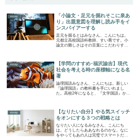
「小論文・足元を掘れそこに泉あ
essay
り」出題意図を理解し読み手をイ
ンスパイアーする
足元を掘るとはみなさん、こんにちは。
元都立高校国語科教師、すい喬です。小
論文の難しさはその言葉にこだわりすぎ
てしまうところから出てきます。何が言
いたいのだろう、と考えるのはかまいま
せん。しかしあんまりひねくり回してし
【学問のすすめ･福沢諭吉】現代
まっては元も子もないので...
essay
社会を考える時の座標軸になる名
著
論理国語みなさん、こんにちは。新しい
『論理国語』の教科書を手にいれまし
た。高校2年になると、『文学国語』か
『論理国語』を4単位学びます。新指導要
領に伴い、新しくつくられた教科です。
論理性を身につけるという、グローバル
【なりたい自分】やる気スイッチ
時代の要請に基づいて構築...
essay
をオンにする３つの戦略とは
なりたい人になるみなさん、こんにち
は。どうしたらああなれるのかな。なに
をやってもあの人は完璧でスマートだも