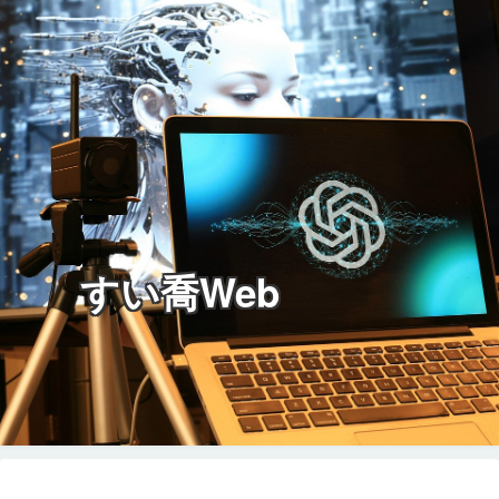
すい喬Web