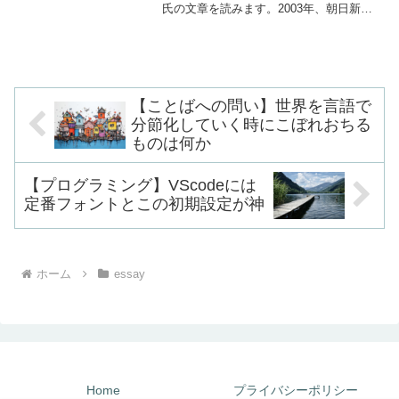
氏の文章を読みます。2003年、朝日新聞
に載りました。『ラップトップを抱えた
「石器人」』というのがそのタイトルで
す。ユニークで、目をひきますね。主題
は人間が期待されるほど...
【ことばへの問い】世界を言語で
分節化していく時にこぼれおちる
ものは何か
【プログラミング】VScodeには
定番フォントとこの初期設定が神
ホーム
essay
Home
プライバシーポリシー