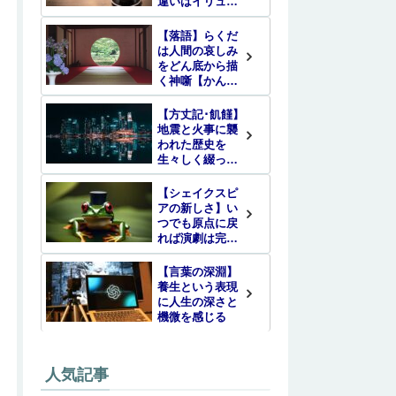
違いはイリュー
ジョンの差
【落語】らくだ
は人間の哀しみ
をどん底から描
く神噺【かんか
んのう】
【方丈記･飢饉】
地震と火事に襲
われた歴史を
生々しく綴った
名随筆
【シェイクスピ
アの新しさ】い
つでも原点に戻
れば演劇は完全
に再生する
【言葉の深淵】
養生という表現
に人生の深さと
機微を感じる
人気記事