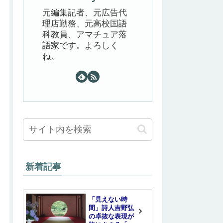
元編集記者、元広告代
理店勤務、元高校国語
科教員、アマチュア落
語家です。よろしく
ね。
新着記事
「見えない時
間」詩人吉野弘
の卓抜な表現が