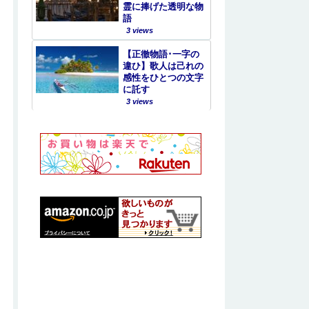
霊に捧げた透明な物
語
3 views
【正徹物語･一字の
違ひ】歌人は己れの
感性をひとつの文字
に託す
3 views