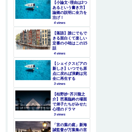
【小論文･理由は2つ
あるという書き方】
論拠の説明に全力を
注げ！
4 views
【落語】誰にでもで
きる面白くて楽しい
定番の小咄はこの15
話
4 views
【シェイクスピアの
新しさ】いつでも原
点に戻れば演劇は完
全に再生する
3 views
【枯野抄･芥川龍之
介】芭蕉臨終の場面
で弟子たちがみせた
心理のドラマ
3 views
「言の葉の庭」新海
誠監督が万葉集の言