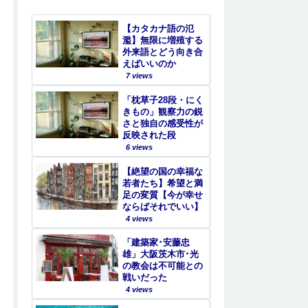
【カタカナ語の氾
濫】無限に増殖する
外来語とどう向き合
えばいいのか
7 views
「枕草子28段・にく
きもの」観察力の鋭
さと独自の感受性が
反映された段
6 views
【絶望の国の幸福な
若者たち】希望と満
足の変質【今が幸せ
ならばそれでいい】
4 views
「建築家･安藤忠
雄」大阪茨木市･光
の教会は不可能との
戦いだった
4 views