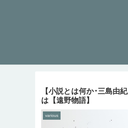
【小説とは何か･三島由
は【遠野物語】
various