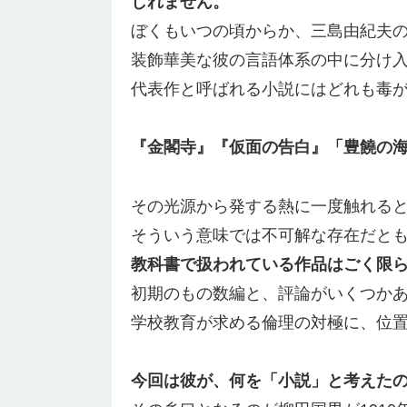
しれません。
ぼくもいつの頃からか、三島由紀夫
装飾華美な彼の言語体系の中に分け
代表作と呼ばれる小説にはどれも毒
『金閣寺』『仮面の告白』「豊饒の
その光源から発する熱に一度触れる
そういう意味では不可解な存在だと
教科書で扱われている作品はごく限
初期のもの数編と、評論がいくつか
学校教育が求める倫理の対極に、位
今回は彼が、何を「小説」と考えた