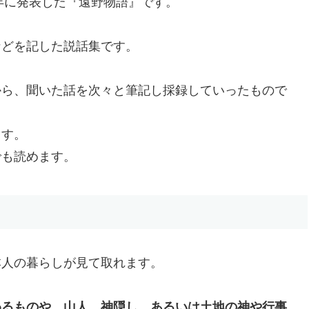
0年に発表した『遠野物語』です。
などを記した説話集です。
から、聞いた話を次々と筆記し採録していったもので
ます。
でも読めます。
本人の暮らしが見て取れます。
。
わるものや、山人、神隠し、あるいは土地の神や行事、