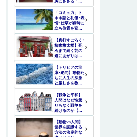
胸にささる「心
の四季」
「コミュ力」ト
ホホ話と礼儀･表
情･仕草が瞬時に
立ち位置を変え
る
【真打すごろく･
柳家権太楼】死
ぬまで続く芸の
道にあがりはな
いという真実
【トリビアの宝
庫･絶句】動物た
ちに人生の深淵
と厳しさを教え
られた
【戦争と平和】
人間はなぜ性懲
りもなく戦争を
続けるのか【エ
ントロピー】
【動物vs人間】
世界を認識する
方法の決定的な