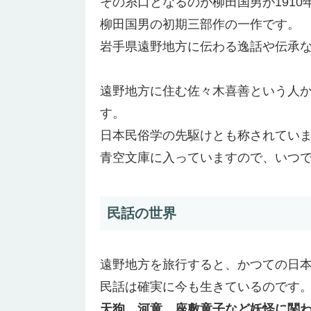
その糸口となるのが柳田国男が191
柳田国男の初期三部作の一作です。
岩手県遠野地方に伝わる逸話や伝承
遠野地方に住む佐々木喜善という人
す。
日本民俗学の先駆けとも称されてい
青空文庫に入っていますので、いつ
民話の世界
遠野地方を旅行すると、かつての日
民話は確実に今も生きているのです
天狗、河童、座敷童子など妖怪に関