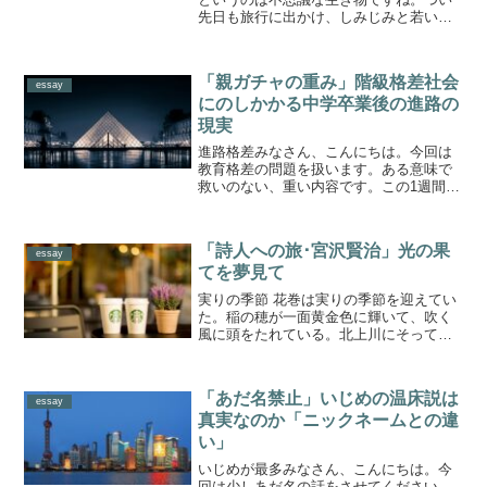
先日も旅行に出かけ、しみじみと若い女
性たちの顔を眺めてしまいました。街中
を歩いていても、同じように感じます。
みなさん、それぞれ自分にあった服装を
「親ガチャの重み」階級格差社会
身につけていますね。髪型...
essay
にのしかかる中学卒業後の進路の
現実
進路格差みなさん、こんにちは。今回は
教育格差の問題を扱います。ある意味で
救いのない、重い内容です。この1週間
で、2冊の本を読みました。1冊は朝比奈
なをさんの『進路格差 ＜つまずく生徒＞
の困難と支援に向き合う』(朝日新書)で
「詩人への旅･宮沢賢治」光の果
す。どの高校に進学...
essay
てを夢見て
実りの季節 花巻は実りの季節を迎えてい
た。稲の穂が一面黄金色に輝いて、吹く
風に頭をたれている。北上川にそって旅
をしていると、宮沢賢治の世界が流域の
風景と強く響きあい、重なり合っている
のを感ずる。遠くに早池峰山系の山々、
「あだ名禁止」いじめの温床説は
広々と続く平野、そして...
essay
真実なのか「ニックネームとの違
い」
いじめが最多みなさん、こんにちは。今
回は少しあだ名の話をさせてください。