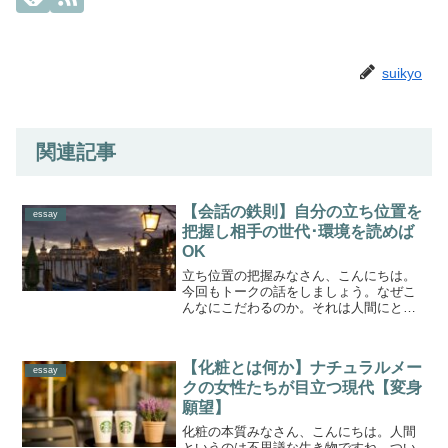
suikyo
関連記事
【会話の鉄則】自分の立ち位置を
essay
把握し相手の世代･環境を読めば
OK
立ち位置の把握みなさん、こんにちは。
今回もトークの話をしましょう。なぜこ
んなにこだわるのか。それは人間にとっ
て、人とコミュニケーションをとること
が生きていく上で必須なことだからで
す。逆にいえば、相手といい関係を作り
【化粧とは何か】ナチュラルメー
出すことが、いかに難しいか...
essay
クの女性たちが目立つ現代【変身
願望】
化粧の本質みなさん、こんにちは。人間
というのは不思議な生き物ですね。つい