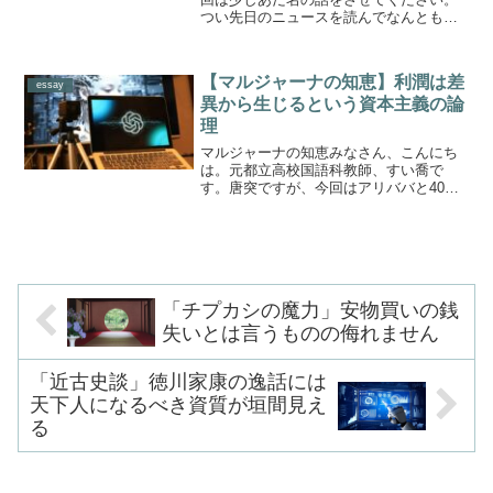
つい先日のニュースを読んでなんとも言
えない気分になりました。それによれば
全国の小中高校などで2019年度に認知さ
れたいじめの件数が前年度より6万件も多
【マルジャーナの知恵】利潤は差
かったというのです...
essay
異から生じるという資本主義の論
理
マルジャーナの知恵みなさん、こんにち
は。元都立高校国語科教師、すい喬で
す。唐突ですが、今回はアリババと40人
の盗賊の話をします。といってもそのあ
らすじを紹介するのではありません。そ
こに登場する女奴隷、マルジャーナの存
在の意味についてです。彼...
「チプカシの魔力」安物買いの銭
失いとは言うものの侮れません
「近古史談」徳川家康の逸話には
天下人になるべき資質が垣間見え
る