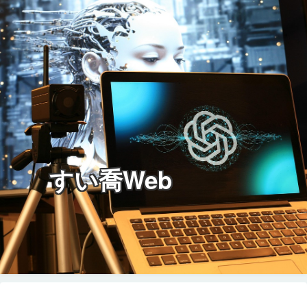
すい喬Web