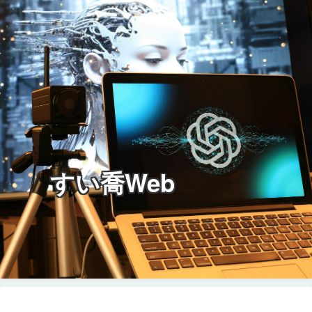
すい喬Web