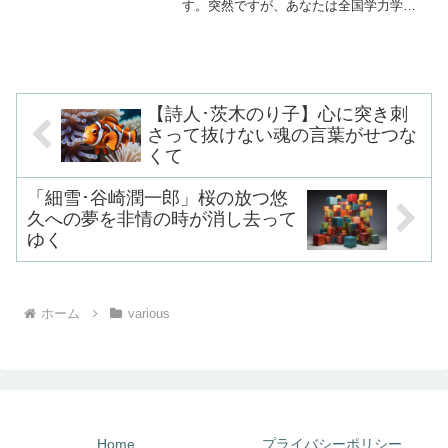
す。突然ですが、あなたは全国学力学習
状況調査（全国学力テスト）についてご
存知ですか。これは小学6年生と中学3年
生を対象に、学力や学習意欲などを毎年
調べる目的で文部科学省...
【詩人･茨木のり子】心に突き刺
さって抜けない魂の言葉がせつな
くて
「細雪･谷崎潤一郎」桜の放つ悠
久への夢を非情の時が消し去って
ゆく
ホーム
various
Home
プライバシーポリシー