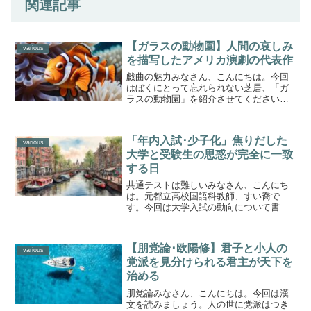
関連記事
【ガラスの動物園】人間の哀しみ
various
を描写したアメリカ演劇の代表作
戯曲の魅力みなさん、こんにちは。今回
はぼくにとって忘れられない芝居、「ガ
ラスの動物園」を紹介させてください。
タイトルを聞いたことがありますか。同
じ芝居を何度も見るということは、そう
滅多にあるものではありません。ぼくに
「年内入試･少子化」焦りだした
とってそうした作品の一つ...
various
大学と受験生の思惑が完全に一致
する日
共通テストは難しいみなさん、こんにち
は。元都立高校国語科教師、すい喬で
す。今回は大学入試の動向について書き
ます。直近の生々しい試験の話です。
「共通テスト」の志願者が減り続けてい
ます。2024年度「共通テスト」の最終志
【朋党論･欧陽修】君子と小人の
願者数は49万人でした。...
various
党派を見分けられる君主が天下を
治める
朋党論みなさん、こんにちは。今回は漢
文を読みましょう。人の世に党派はつき