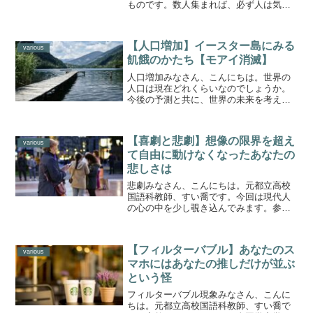
ものです。数人集まれば、必ず人は気の
あった仲間とつながり合います。政治の
世界では、それがもっとも顕著なのでは
ないでしょうか。気が合うというより、
【人口増加】イースター島にみる
むしろ互いの利益が最優先...
various
飢餓のかたち【モアイ消滅】
人口増加みなさん、こんにちは。世界の
人口は現在どれくらいなのでしょうか。
今後の予測と共に、世界の未来を考えて
みましょう。世界の人口は、今後50年間
で増加し2024年の82億人から2080年代半
ばには103億人でピークに達する見込みで
【喜劇と悲劇】想像の限界を超え
す。最新...
various
て自由に動けなくなったあなたの
悲しさは
悲劇みなさん、こんにちは。元都立高校
国語科教師、すい喬です。今回は現代人
の心の中を少し覗き込んでみます。参考
にしたのは劇作家で評論家でもあった、
福田恆存氏の文章です。彼はシェイクス
ピアの研究家としても、よく知られてい
【フィルターバブル】あなたのス
ました。『ハムレット』の...
various
マホにはあなたの推しだけが並ぶ
という怪
フィルターバブル現象みなさん、こんに
ちは。元都立高校国語科教師、すい喬で